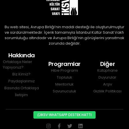
Bu web sitesi, Avrupa Birliği’nin maddi desteği ile oluşturulmuştur 
ve sürdürülmektedir. İçerik tamamıyla İstanbul Kültür Sanat Vakfı 
sorumluluğu altındadır ve Avrupa Birliği’nin görüşlerini yansıtmak 
zorunda değildir.
Hakkında
Ortaklaşa Neler
Programlar
Diğer
Yapıyoruz?
Hibe Programı
Kütüphane
Biz Kimiz?
Topluluk
Duyurular
Paydaşlarımız
Mentorluk
Arşiv
Basında Ortaklaşa
Savunuculuk
Gizlilik Politikası
İletişim
İKSV WHATSAPP DESTEK HATTI