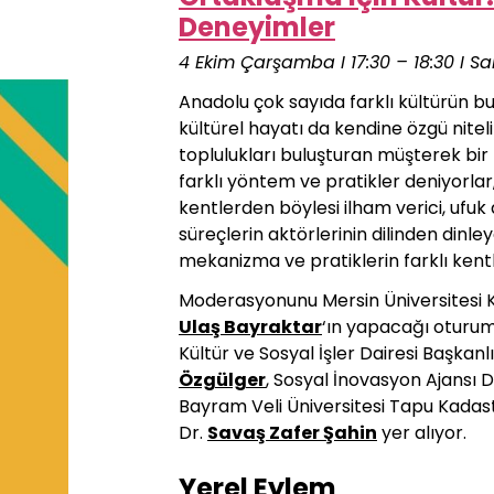
Deneyimler
4 Ekim Çarşamba I 17:30 – 18:30 I Sa
Anadolu çok sayıda farklı kültürün b
kültürel hayatı da kendine özgü nitelik
toplulukları buluşturan müşterek bir 
farklı yöntem ve pratikler
deniyorlar
kentlerden böylesi ilham verici, ufuk 
süreçlerin aktörlerinin dilinden dinle
mekanizma ve pratiklerin farklı ken
Moderasyonunu Mersin Üniversitesi 
Ulaş Bayraktar
‘ın yapacağı oturum
Kültür ve Sosyal İşler Dairesi Başkan
Özgülger
, Sosyal İnovasyon Ajansı 
Bayram Veli Üniversitesi Tapu Kadas
Dr.
Savaş Zafer Şahin
yer alıyor.
Yerel Eylem