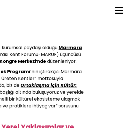
)
kurumsal paydaşı olduğu
Marmara
arası Kent Forumu-MARUF) üçüncüsü
 Kongre Merkezi’nde
düzenleniyor.
stek Programı
’nın iştirakçisi Marmara
m Üreten Kentler” mottosuyla
a, biz de
Ortaklaşma için Kültür:
başlığı altında buluşuyoruz ve yerelde
temelli bir kültürel ekosisteme ulaşmak
a ve pratiklere ihtiyaç var” sorusunu
 Yerel Yaklaşımlar ve