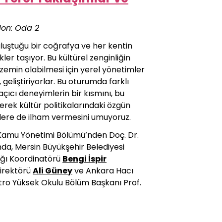
lon: Oda 2
uluştuğu bir coğrafya ve her kentin
ler taşıyor. Bu kültürel zenginliğin
zemin olabilmesi için yerel yönetimler
,
geliştiriyorlar. Bu oturumda farklı
açıcı deneyimlerin bir kısmını, bu
yerek kültür politikalarındaki özgün
tlere de ilham vermesini umuyoruz.
Kamu Yönetimi Bölümü’nden Doç. Dr.
da, Mersin Büyükşehir Belediyesi
lığı Koordinatörü
Bengi İspir
Direktörü
Ali Güney
ve Ankara Hacı
tro Yüksek Okulu Bölüm Başkanı Prof.