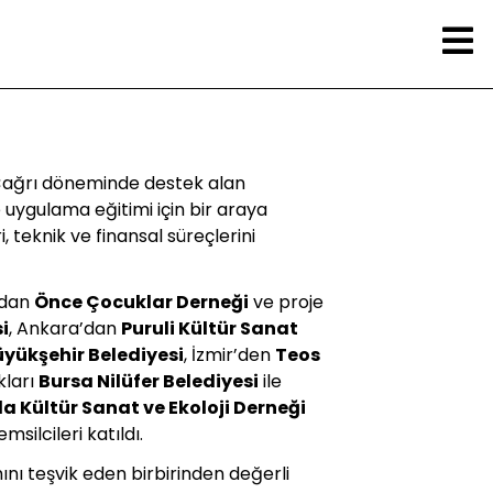
 Çağrı döneminde destek alan
e uygulama eğitimi için bir araya
i, teknik ve finansal süreçlerini
’dan
Önce Çocuklar Derneği
ve proje
i
, Ankara’dan
Puruli Kültür Sanat
üyükşehir Belediyesi
, İzmir’den
Teos
kları
Bursa Nilüfer Belediyesi
ile
a Kültür Sanat ve Ekoloji Derneği
msilcileri katıldı.
mını teşvik eden birbirinden değerli