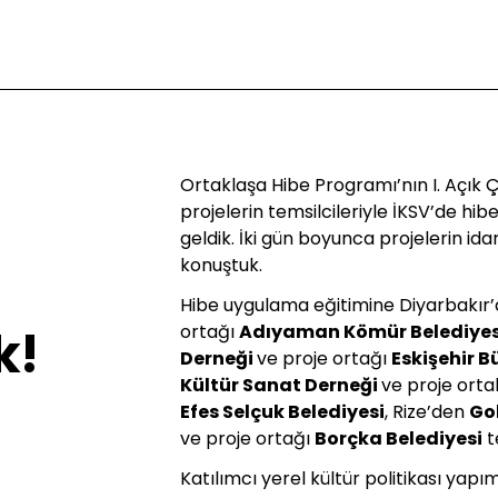
Ortaklaşa Hibe Programı’nın I. Açık
projelerin temsilcileriyle İKSV’de hib
geldik. İki gün boyunca projelerin idar
konuştuk.
Hibe uygulama eğitimine Diyarbakır
k!
ortağı
Adıyaman Kömür Belediyes
Derneği
ve proje ortağı
Eskişehir B
Kültür Sanat Derneği
ve proje orta
Efes Selçuk Belediyesi
, Rize’den
Gol
ve proje ortağı
Borçka Belediyesi
te
Katılımcı yerel kültür politikası yapı