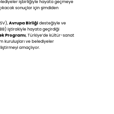
belediyeler işbirliğiyle hayata geçmeye
a çıkacak sonuçlar için şimdiden
KSV),
Avrupa Birliği
desteğiyle ve
BB) iştirakiyle hayata geçirdiği
tek Programı
, Türkiye’de kültür-sanat
um kuruluşları ve belediyeler
eliştirmeyi amaçlıyor.