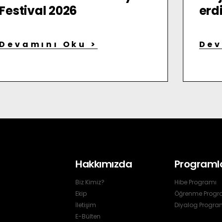
Festival 2026
erd
Devamını Oku >
Dev
Hakkımızda
Programl
Biz Kimiz?
Hibe Programı
Ekip
Öğrenme Progr
İletişim
Diyalog Progra
E-Bülten