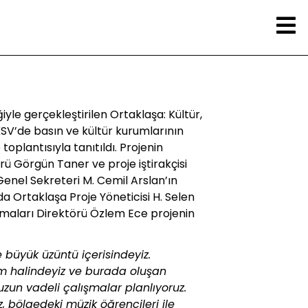
iyle gerçekleştirilen Ortaklaşa: Kültür,
SV’de basın ve kültür kurumlarının
toplantısıyla tanıtıldı. Projenin
ü Görgün Taner ve proje iştirakçisi
Genel Sekreteri M. Cemil Arslan’ın
da Ortaklaşa Proje Yöneticisi H. Selen
lışmaları Direktörü Özlem Ece projenin
 büyük üzüntü içerisindeyiz.
şim halindeyiz ve burada oluşan
 uzun vadeli çalışmalar planlıyoruz.
 bölgedeki müzik öğrencileri ile