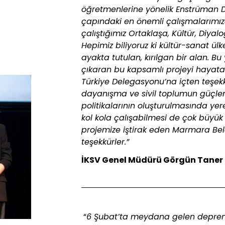
öğretmenlerine yönelik Enstrüman D
çapındaki en önemli çalışmalarımızd
çalıştığımız Ortaklaşa, Kültür, Diya
Hepimiz biliyoruz ki kültür-sanat ü
ayakta tutulan, kırılgan bir alan. B
çıkaran bu kapsamlı projeyi hayata
Türkiye Delegasyonu’na içten teşekk
dayanışma ve sivil toplumun güçlendi
politikalarının oluşturulmasında yer
kol kola çalışabilmesi de çok büyük
projemize iştirak eden Marmara Bele
teşekkürler.”
İKSV Genel Müdürü Görgün Taner
“
6 Şubat’ta meydana gelen depreml