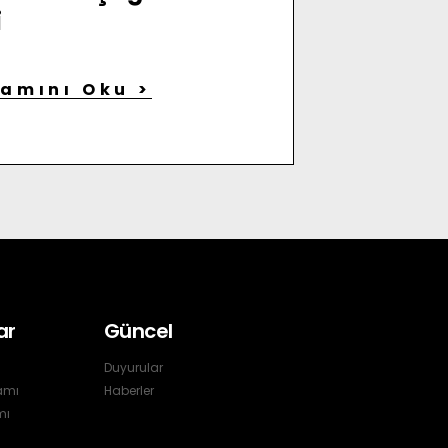
i
amını Oku >
ar
Güncel
Duyurular
amı
Haberler
mı