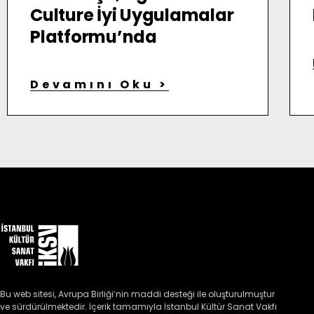
Culture İyi Uygulamalar
Platformu’nda
Devamını Oku >
Bu web sitesi, Avrupa Birliği’nin maddi desteği ile oluşturulmuştur 
ve sürdürülmektedir. İçerik tamamıyla İstanbul Kültür Sanat Vakfı 