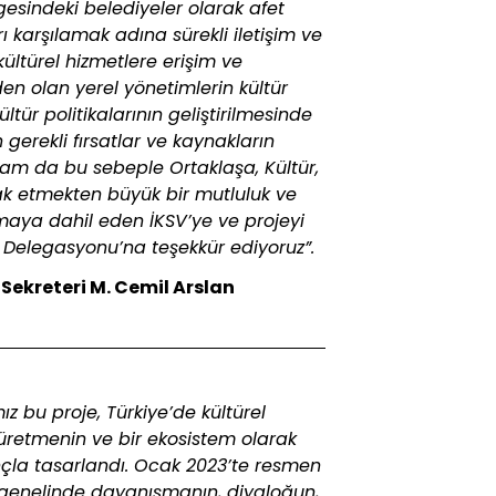
esindeki belediyeler olarak afet
ı karşılamak adına sürekli iletişim ve
ültürel hizmetlere erişim ve
den olan yerel yönetimlerin kültür
ltür politikalarının geliştirilmesinde
 gerekli fırsatlar ve kaynakların
 tam da bu sebeple Ortaklaşa, Kültür,
ak etmekten büyük bir mutluluk ve
maya dahil eden İKSV’ye ve projeyi
 Delegasyonu’na teşekkür ediyoruz”.
 Sekreteri M. Cemil Arslan
mız bu proje, Türkiye’de kültürel
 üretmenin ve bir ekosistem olarak
çla tasarlandı. Ocak 2023’te resmen
e genelinde dayanışmanın, diyaloğun,