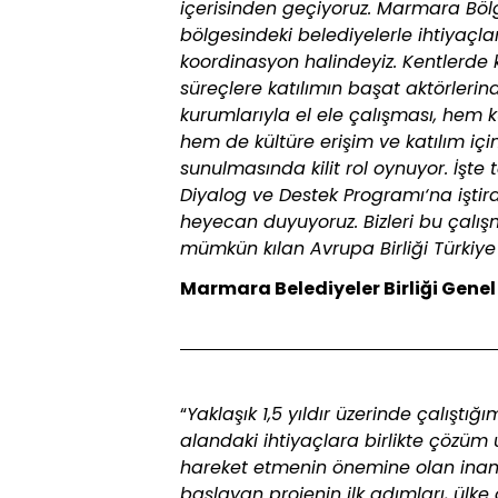
içerisinden geçiyoruz. Marmara Bölg
bölgesindeki belediyelerle ihtiyaçlar
koordinasyon halindeyiz. Kentlerde k
süreçlere katılımın başat aktörlerin
kurumlarıyla el ele çalışması, hem kü
hem de kültüre erişim ve katılım için
sunulmasında kilit rol oynuyor. İşte
Diyalog ve Destek Programı‘na iştir
heyecan duyuyoruz. Bizleri bu çalış
mümkün kılan Avrupa Birliği Türkiye
Marmara Belediyeler Birliği Genel
“
Yaklaşık 1,5 yıldır üzerinde çalıştığı
alandaki ihtiyaçlara birlikte çözüm
hareket etmenin önemine olan inan
başlayan projenin ilk adımları, ülk