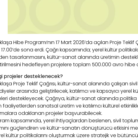
klaşa Hibe Programı’nın 17 Mart 2026’da açılan Proje Teklif Çağ
 17.00’de sona erdi. Çağrı kapsamında; yerel kültür politikala
den tasarlanmasını, kültür-sanat alanında üretimin desteklenm
ştirilmesini hedefleyen projelere toplam 500.000 avro hibe
i projeler desteklenecek?
laşa Proje Teklif Çağrısı, kültür-sanat alanında çalışan sivil
iyeler arasında geliştirilecek, katılımcı ve kapsayıcı yerel kü
eleri destekleyecek. Çağrıya, kültür-sanat alanında politika 
faaliyetlerden sanatsal üretim ve katılımcı kültürel etkinlikl
şmalara odaklanan projeler başvurabilecek.
ram kapsamında, yerel ihtiyaçlardan beslenen, sivil toplu
lımını güçlendiren ve kültür-sanatın dönüştürücü etkisini me
el kültür politikalarını oluşturmak üzere stratejik ve bütüncü