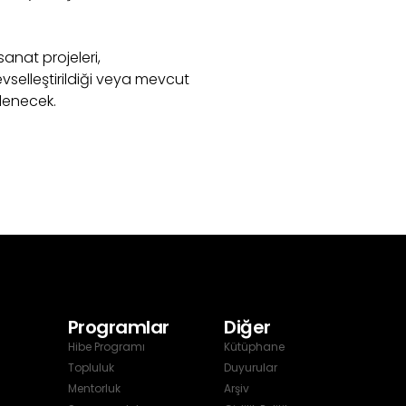
sanat projeleri,
evselleştirildiği veya mevcut
klenecek.
Programlar
Diğer
Hibe Programı
Kütüphane
Topluluk
Duyurular
Mentorluk
Arşiv