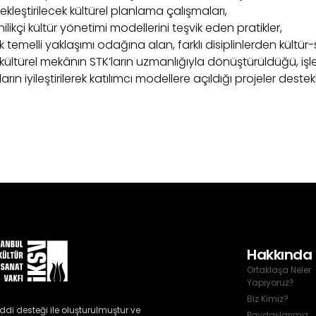
ekleştirilecek kültürel planlama çalışmaları,
ilikçi kültür yönetimi modellerini teşvik eden pratikler,
 temelli yaklaşımı odağına alan, farklı disiplinlerden kültür-
r kültürel mekânın STK’ların uzmanlığıyla dönüştürüldüğü, işl
arın iyileştirilerek katılımcı modellere açıldığı projeler deste
Hakkında
Ortaklaşa Neler
Yapıyoruz?
Biz Kimiz?
ddi desteği ile oluşturulmuştur ve 
Paydaşlarımız