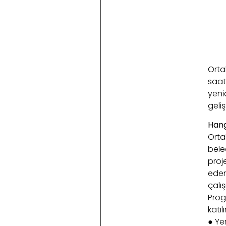
Orta
saat
yeni
geli
Hang
Ortak
beled
proj
eden 
çalı
Prog
katı
● Yer