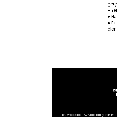
gerç
● Yen
● Hak
● Bi
alanl
Bu web sitesi, Avrupa Birliği’nin ma