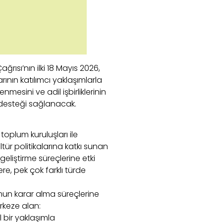
rısı’nın ilki 18 Mayıs 2026,
rının katılımcı yaklaşımlarla
esini ve adil işbirliklerinin
 desteği sağlanacak.
 toplum kuruluşları ile
ltür politikalarına katkı sunan
geliştirme süreçlerine etki
ere, pek çok farklı türde
mun karar alma süreçlerine
rkeze alan:
l bir yaklaşımla