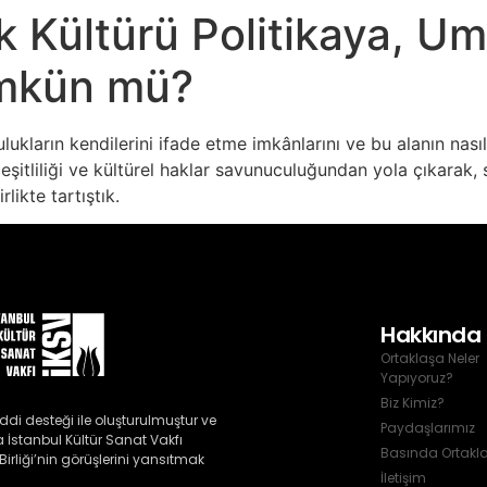
k Kültürü Politikaya, 
mkün mü?
ulukların kendilerini ifade etme imkânlarını ve bu alanın nas
 çeşitliliği ve kültürel haklar savunuculuğundan yola çıkarak,
ikte tartıştık.
Hakkında
Ortaklaşa Neler
Yapıyoruz?
Biz Kimiz?
ddi desteği ile oluşturulmuştur ve 
Paydaşlarımız
İstanbul Kültür Sanat Vakfı 
Basında Ortakl
rliği’nin görüşlerini yansıtmak 
İletişim