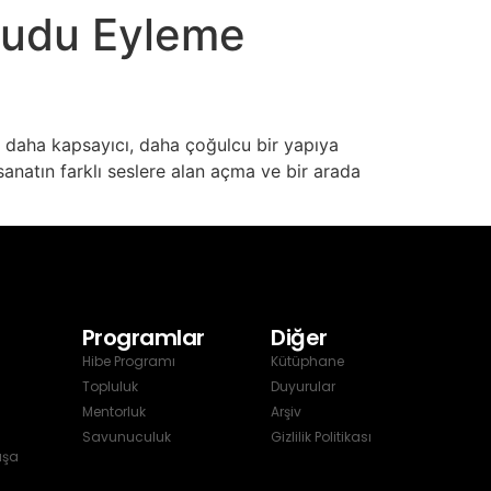
Umudu Eyleme
ıl daha kapsayıcı, daha çoğulcu bir yapıya
 sanatın farklı seslere alan açma ve bir arada
Programlar
Diğer
Hibe Programı
Kütüphane
Topluluk
Duyurular
Mentorluk
Arşiv
Savunuculuk
Gizlilik Politikası
aşa