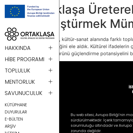
Ortaklaşa Üretere
Dönüştürmek Mü
Bu oturumda, kültür-sanat alanında farklı topl
kavuşabileceğini ele aldık. Kültürel ifadelerin
HAKKINDA
yaşama kültürünü güçlendirme potansiyelini birl
HİBE PROGRAMI
TOPLULUK
MENTORLUK
SAVUNUCULUK
KÜTÜPHANE
DUYURULAR
Bu web sitesi, Avrupa Birliği’nin ma
E-BÜLTEN
sürdürülmektedir. İçerik tamamıyla 
sorumluluğu altındadır ve Avrupa Bi
ARŞİV
zorunda değildir.