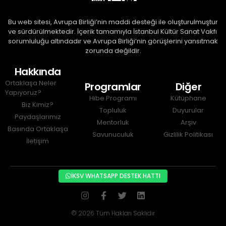
Bu web sitesi, Avrupa Birliği’nin maddi desteği ile oluşturulmuştur 
ve sürdürülmektedir. İçerik tamamıyla İstanbul Kültür Sanat Vakfı 
sorumluluğu altındadır ve Avrupa Birliği’nin görüşlerini yansıtmak 
zorunda değildir.
Hakkında
Ortaklaşa Neler
Programlar
Diğer
Yapıyoruz?
Hibe Programı
Kütüphane
Biz Kimiz?
Topluluk
Duyurular
Paydaşlarımız
Mentorluk
Arşiv
Basında Ortaklaşa
Savunuculuk
Gizlilik Politikası
İletişim
İKSV WHATSAPP DESTEK HATTI
© 2026 Tüm Hakları Saklıdır