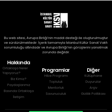
Bu web sitesi, Avrupa Birliği’nin maddi desteği ile oluşturulmuştur 
ve sürdürülmektedir. İçerik tamamıyla İstanbul Kültür Sanat Vakfı 
sorumluluğu altındadır ve Avrupa Birliği’nin görüşlerini yansıtmak 
zorunda değildir.
Hakkında
Ortaklaşa Neler
Programlar
Diğer
Yapıyoruz?
Hibe Programı
Kütüphane
Biz Kimiz?
Topluluk
Duyurular
Paydaşlarımız
Mentorluk
Arşiv
Basında Ortaklaşa
Savunuculuk
Gizlilik Politikası
İletişim