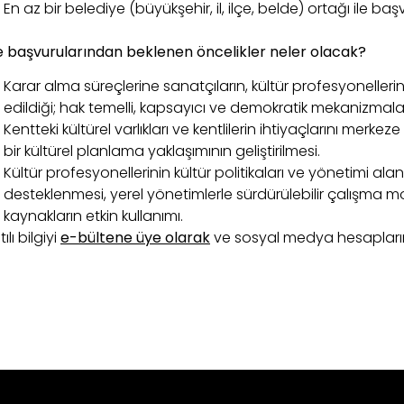
En az bir belediye (büyükşehir, il, ilçe, belde) ortağı ile ba
e başvurularından beklenen öncelikler neler olacak?
Karar alma süreçlerine sanatçıların, kültür profesyonellerini
edildiği; hak temelli, kapsayıcı ve demokratik mekanizmala
Kentteki kültürel varlıkları ve kentlilerin ihtiyaçlarını merkez
bir kültürel planlama yaklaşımının geliştirilmesi.
Kültür profesyonellerinin kültür politikaları ve yönetimi alan
desteklenmesi, yerel yönetimlerle sürdürülebilir çalışma mo
kaynakların etkin kullanımı.
tılı bilgiyi
e-bültene üye olarak
ve sosyal medya hesaplarımı