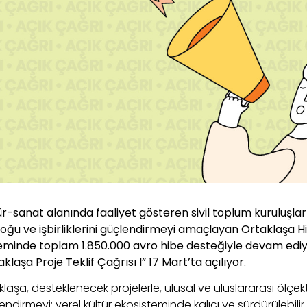
ür-sanat alanında faaliyet gösteren sivil toplum kuruluşları
loğu ve işbirliklerini güçlendirmeyi amaçlayan Ortaklaşa 
minde toplam 1.850.000 avro hibe desteğiyle devam ediy
klaşa Proje Teklif Çağrısı I” 17 Mart’ta açılıyor.
klaşa, desteklenecek projelerle, ulusal ve uluslararası ölçekt
ndirmeyi; yerel kültür ekosisteminde kalıcı ve sürdürülebilir i