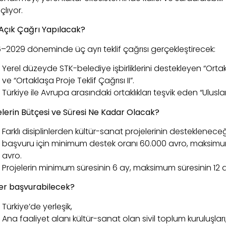
lıyor.
Açık Çağrı Yapılacak?
–2029 döneminde üç ayrı teklif çağrısı gerçekleştirecek:
Yerel düzeyde STK-belediye işbirliklerini destekleyen “Ortakl
ve “Ortaklaşa Proje Teklif Çağrısı II”.
Türkiye ile Avrupa arasındaki ortaklıkları teşvik eden “Uluslara
elerin Bütçesi ve Süresi Ne Kadar Olacak?
Farklı disiplinlerden kültür-sanat projelerinin desteklene
başvuru için minimum destek oranı 60.000 avro, maksimum
avro.
Projelerin minimum süresinin 6 ay, maksimum süresinin 12 a
er başvurabilecek?
Türkiye’de yerleşik,
Ana faaliyet alanı kültür-sanat olan sivil toplum kuruluşları