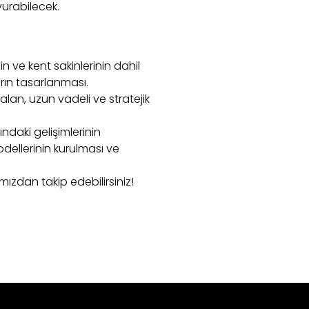
şvurabilecek.
n ve kent sakinlerinin dahil
rın tasarlanması.
e alan, uzun vadeli ve stratejik
ındaki gelişimlerinin
dellerinin kurulması ve
zdan takip edebilirsiniz!