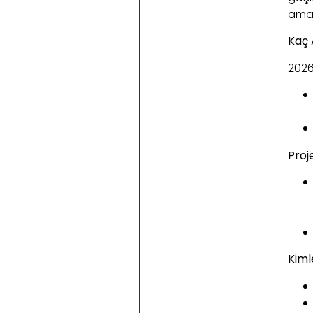
amaç
Kaç 
2026
Proj
Kiml