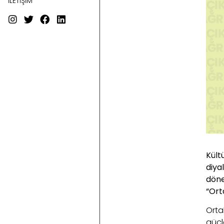
İLETİŞİM
Kült
diya
döne
“Orta
Orta
güçle