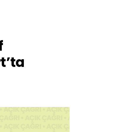
f
t’ta