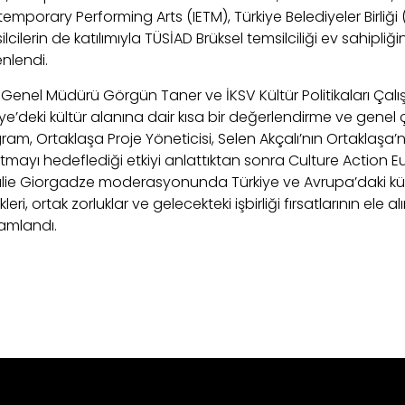
emporary Performing Arts (IETM), Türkiye Belediyeler Birliği
lcilerin de katılımıyla TÜSİAD Brüksel temsilciliği ev sahipliğ
nlendi.
 Genel Müdürü Görgün Taner ve İKSV Kültür Politikaları Çalı
iye’deki kültür alanına dair kısa bir değerlendirme ve gen
ram, Ortaklaşa Proje Yöneticisi, Selen Akçalı’nın Ortaklaşa
tmayı hedeflediği etkiyi anlattıktan sonra Culture Action
lie Giorgadze moderasyonunda Türkiye ve Avrupa’daki kültü
likleri, ortak zorluklar ve gelecekteki işbirliği fırsatlarının ele
mlandı.