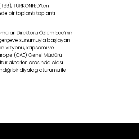
 (TBB), TÜRKONFED’ten
inde bir toplantı toplantı
şmaları Direktörü Özlem Ece’nin
el çerçeve sunumuyla başlayan
’nın vizyonu, kapsamı ve
 Europe (CAE) Genel Müdürü
r aktörleri arasında olası
 alındığı bir diyalog oturumu ile