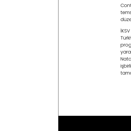
Cont
temsi
düze
İKSV
Türk
prog
yara
Nata
işbir
tama