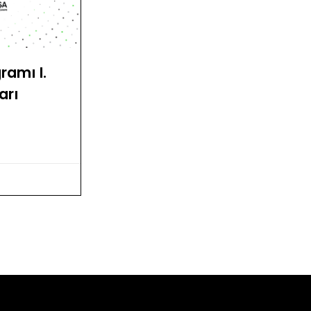
ramı I.
arı